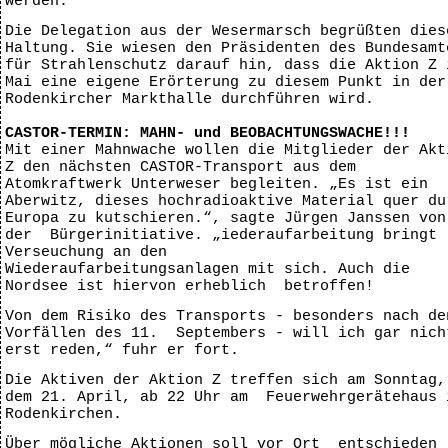
werden.
Die Delegation aus der Wesermarsch begrüßten dies
Haltung. Sie wiesen den Präsidenten des Bundesamt
für Strahlenschutz darauf hin, dass die Aktion Z 
Mai eine eigene Erörterung zu diesem Punkt in der
Rodenkircher Markthalle durchführen wird.
CASTOR-TERMIN: MAHN- und BEOBACHTUNGSWACHE!!!
Mit einer Mahnwache wollen die Mitglieder der Akt
Z den nächsten CASTOR-Transport aus dem
Atomkraftwerk Unterweser begleiten. „Es ist ein
Aberwitz, dieses hochradioaktive Material quer du
Europa zu kutschieren.“, sagte Jürgen Janssen von
der Bürgerinitiative. „iederaufarbeitung bringt
Verseuchung an den
Wiederaufarbeitungsanlagen mit sich. Auch die
Nordsee ist hiervon erheblich betroffen!
Von dem Risiko des Transports - besonders nach de
Vorfällen des 11. Septembers - will ich gar nich
erst reden,“ fuhr er fort.
Die Aktiven der Aktion Z treffen sich am Sonntag,
dem 21. April, ab 22 Uhr am Feuerwehrgerätehaus 
Rodenkirchen.
Über mögliche Aktionen soll vor Ort entschieden