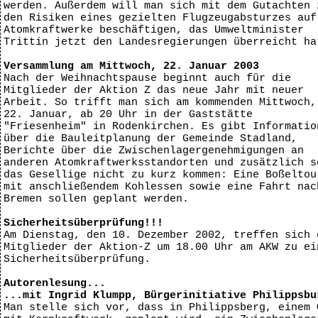
werden. Außerdem will man sich mit dem Gutachten 
den Risiken eines gezielten Flugzeugabsturzes auf
Atomkraftwerke beschäftigen, das Umweltminister
Trittin jetzt den Landesregierungen überreicht ha
Versammlung am Mittwoch, 22. Januar 2003
Nach der Weihnachtspause beginnt auch für die
Mitglieder der Aktion Z das neue Jahr mit neuer
Arbeit. So trifft man sich am kommenden Mittwoch,
22. Januar, ab 20 Uhr in der Gaststätte
"Friesenheim" in Rodenkirchen. Es gibt Informatio
über die Bauleitplanung der Gemeinde Stadland,
Berichte über die Zwischenlagergenehmigungen an
anderen Atomkraftwerksstandorten und zusätzlich s
das Gesellige nicht zu kurz kommen: Eine Boßeltou
mit anschließendem Kohlessen sowie eine Fahrt nac
Bremen sollen geplant werden.
Sicherheitsüberprüfung!!!
Am Dienstag, den 10. Dezember 2002, treffen sich 
Mitglieder der Aktion-Z um 18.00 Uhr am AKW zu ei
Sicherheitsüberprüfung.
Autorenlesung...
...mit Ingrid Klumpp, Bürgerinitiative Philippsbu
Man stelle sich vor, dass in Philippsberg, einem 