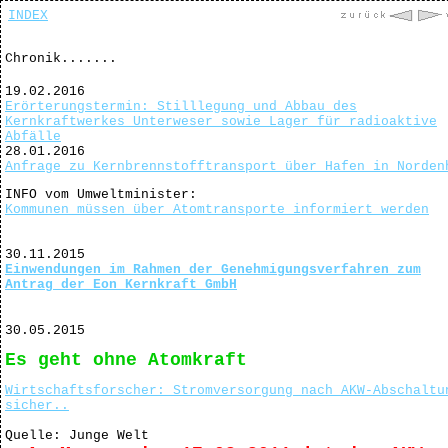
INDEX
Chronik.......
19.02.2016
Erörterungstermin: Stilllegung und Abbau des
Kernkraftwerkes Unterweser sowie Lager für radioaktive
Abfälle
28.01.2016
Anfrage zu Kernbrennstofftransport über Hafen in Norden
INFO vom Umweltminister:
Kommunen müssen über Atomtransporte informiert werden
30.11.2015
Einwendungen im Rahmen der Genehmigungsverfahren zum
Antrag der Eon Kernkraft GmbH
30.05.2015
Es geht ohne Atomkraft
Wirtschaftsforscher: Stromversorgung nach AKW-Abschaltu
sicher..
Quelle: Junge Welt