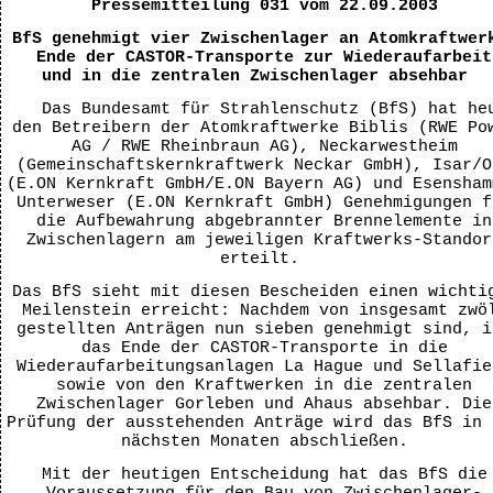
Pressemitteilung 031 vom 22.09.2003
BfS genehmigt vier Zwischenlager an Atomkraftwer
Ende der CASTOR-Transporte zur Wiederaufarbeit
und in die zentralen Zwischenlager absehbar
Das Bundesamt für Strahlenschutz (BfS) hat he
den Betreibern der Atomkraftwerke Biblis (RWE Po
AG / RWE Rheinbraun AG), Neckarwestheim
(Gemeinschaftskernkraftwerk Neckar GmbH), Isar/O
(E.ON Kernkraft GmbH/E.ON Bayern AG) und Esensham
Unterweser (E.ON Kernkraft GmbH) Genehmigungen f
die Aufbewahrung abgebrannter Brennelemente in
Zwischenlagern am jeweiligen Kraftwerks-Standor
erteilt.
Das BfS sieht mit diesen Bescheiden einen wichti
Meilenstein erreicht: Nachdem von insgesamt zwö
gestellten Anträgen nun sieben genehmigt sind, i
das Ende der CASTOR-Transporte in die
Wiederaufarbeitungsanlagen La Hague und Sellafie
sowie von den Kraftwerken in die zentralen
Zwischenlager Gorleben und Ahaus absehbar. Die
Prüfung der ausstehenden Anträge wird das BfS in 
nächsten Monaten abschließen.
Mit der heutigen Entscheidung hat das BfS die