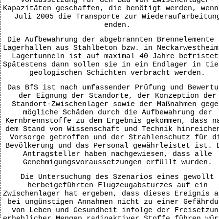
Voraussetzung für den Bau von Zwischenlager-
Kapazitäten geschaffen, die benötigt werden, wenn
Juli 2005 die Transporte zur Wiederaufarbeitun
enden.
Die Aufbewahrung der abgebrannten Brennelemente 
Lagerhallen aus Stahlbeton bzw. in Neckarwestheim
Lagertunneln ist auf maximal 40 Jahre befristet
Spätestens dann sollen sie in ein Endlager in tie
geologischen Schichten verbracht werden.
Das BfS ist nach umfassender Prüfung und Bewertu
der Eignung der Standorte, der Konzeption der
Standort-Zwischenlager sowie der Maßnahmen gege
mögliche Schäden durch die Aufbewahrung der
Kernbrennstoffe zu dem Ergebnis gekommen, dass n
dem Stand von Wissenschaft und Technik hinreiche
Vorsorge getroffen und der Strahlenschutz für d
Bevölkerung und das Personal gewährleistet ist. 
Antragsteller haben nachgewiesen, dass alle
Genehmigungsvoraussetzungen erfüllt wurden.
Die Untersuchung des Szenarios eines gewollt
herbeigeführten Flugzeugabsturzes auf ein
Zwischenlager hat ergeben, dass dieses Ereignis a
bei ungünstigen Annahmen nicht zu einer Gefährdu
von Leben und Gesundheit infolge der Freisetzun
erheblicher Mengen radioaktiver Stoffe führen wür