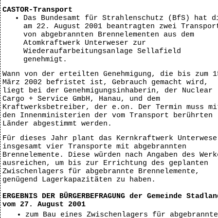
CASTOR-Transport
Das Bundesamt für Strahlenschutz (BfS) hat d
am 22. August 2001 beantragten zwei Transpor
von abgebrannten Brennelementen aus dem
Atomkraftwerk Unterweser zur
Wiederaufarbeitungsanlage Sellafield
genehmigt.
Wann von der erteilten Genehmigung, die bis zum 1
März 2002 befristet ist, Gebrauch gemacht wird,
liegt bei der Genehmigungsinhaberin, der Nuclear
Cargo + Service GmbH, Hanau, und dem
Kraftwerksbetreiber, der e.on. Der Termin muss mi
den Innenministerien der vom Transport berührten
Länder abgestimmt werden.
Für dieses Jahr plant das Kernkraftwerk Unterwese
insgesamt vier Transporte mit abgebrannten
Brennelemente. Diese würden nach Angaben des Werk
ausreichen, um bis zur Errichtung des geplanten
Zwischenlagers für abgebrannte Brennelemente,
genügend Lagerkapazitäten zu haben.
ERGEBNIS DER BÜRGERBEFRAGUNG der Gemeinde Stadlan
vom 27. August 2001
zum Bau eines Zwischenlagers für abgebrannte