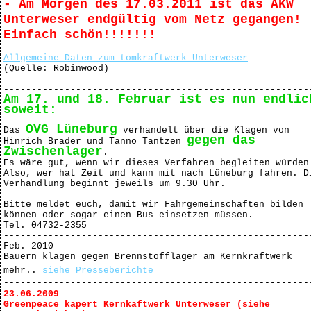
- Am Morgen des 17.03.2011 ist das AKW
Unterweser endgültig vom Netz gegangen!
Einfach schön!!!!!!!
Allgemeine Daten zum tomkraftwerk Unterweser
(Quelle: Robinwood)
-------------------------------------------------------
Am 17. und 18. Februar ist es nun endlic
soweit:
OVG Lüneburg
Das
verhandelt über die Klagen von
gegen das
Hinrich Brader und Tanno Tantzen
Zwischenlager
.
Es wäre gut, wenn wir dieses Verfahren begleiten würden
Also, wer hat Zeit und kann mit nach Lüneburg fahren. D
Verhandlung beginnt jeweils um 9.30 Uhr.
Bitte meldet euch, damit wir Fahrgemeinschaften bilden
können oder sogar einen Bus einsetzen müssen.
Tel. 04732-2355
-------------------------------------------------------
Feb. 2010
Bauern klagen gegen Brennstofflager am Kernkraftwerk
mehr..
siehe Presseberichte
-------------------------------------------------------
23.06.2009
Greenpeace kapert Kernkaftwerk Unterweser (siehe