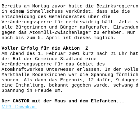
Bereits am Montag zuvor hatte die Bezirksregierun
in einem Schnellschuss verkündet, dass sie die
Entscheidung des Gemeinderates über die
Veränderungssperre für rechtswidrig hält. Jetzt s
alle Bürgerinnen und Bürger aufgerufen, Einwendun
gegen das Atommüll-Zwischenlager zu erheben. Nur
noch bis zum 5. April ist dieses möglich.
Voller Erfolg für die Aktion Z
Am Abend des 1. Februar 2001 kurz nach 21 Uhr hat
der Rat der Gemeinde Stadland eine
Veränderungssperre für das Gebiet des
Atomkraftwerkes Unterweser erlassen. In der volle
Markthalle Rodenkirchen war die Spannung förmlich
spüren. Als dann das Ergebnis, 12 dafür, 9 dagege
eine Enthaltung, bekannt gegeben wurde, schwang d
Spannung in Freude um.
Der CASTOR mit der Maus und dem Elefanten...
MP3 - Download!