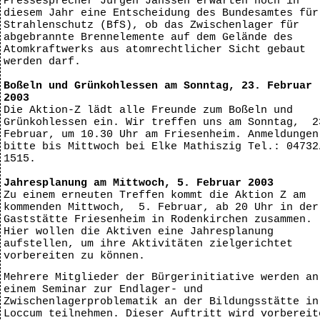
Pressesprecher Jürgen Janssen erwarten noch in
diesem Jahr eine Entscheidung des Bundesamtes für
Strahlenschutz (BfS), ob das Zwischenlager für
abgebrannte Brennelemente auf dem Gelände des
Atomkraftwerks aus atomrechtlicher Sicht gebaut
werden darf.
Boßeln und Grünkohlessen am Sonntag, 23. Februar
2003
Die Aktion-Z lädt alle Freunde zum Boßeln und
Grünkohlessen ein. Wir treffen uns am Sonntag, 2
Februar, um 10.30 Uhr am Friesenheim. Anmeldungen
bitte bis Mittwoch bei Elke Mathiszig Tel.: 04732
1515.
Jahresplanung am Mittwoch, 5. Februar 2003
Zu einem erneuten Treffen kommt die Aktion Z am
kommenden Mittwoch, 5. Februar, ab 20 Uhr in der
Gaststätte Friesenheim in Rodenkirchen zusammen.
Hier wollen die Aktiven eine Jahresplanung
aufstellen, um ihre Aktivitäten zielgerichtet
vorbereiten zu können.
Mehrere Mitglieder der Bürgerinitiative werden an
einem Seminar zur Endlager- und
Zwischenlagerproblematik an der Bildungsstätte in
Loccum teilnehmen. Dieser Auftritt wird vorbereit