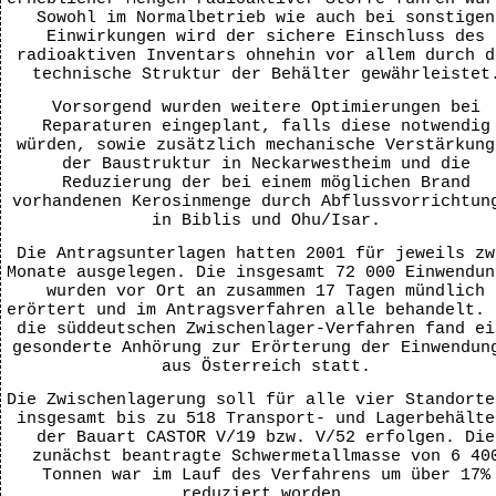
Sowohl im Normalbetrieb wie auch bei sonstigen
Einwirkungen wird der sichere Einschluss des
radioaktiven Inventars ohnehin vor allem durch d
technische Struktur der Behälter gewährleistet
Vorsorgend wurden weitere Optimierungen bei
Reparaturen eingeplant, falls diese notwendig
würden, sowie zusätzlich mechanische Verstärkung
der Baustruktur in Neckarwestheim und die
Reduzierung der bei einem möglichen Brand
vorhandenen Kerosinmenge durch Abflussvorrichtun
in Biblis und Ohu/Isar.
Die Antragsunterlagen hatten 2001 für jeweils zw
Monate ausgelegen. Die insgesamt 72 000 Einwendun
wurden vor Ort an zusammen 17 Tagen mündlich
erörtert und im Antragsverfahren alle behandelt. 
die süddeutschen Zwischenlager-Verfahren fand ei
gesonderte Anhörung zur Erörterung der Einwendun
aus Österreich statt.
Die Zwischenlagerung soll für alle vier Standorte
insgesamt bis zu 518 Transport- und Lagerbehälte
der Bauart CASTOR V/19 bzw. V/52 erfolgen. Die
zunächst beantragte Schwermetallmasse von 6 40
Tonnen war im Lauf des Verfahrens um über 17%
reduziert worden.