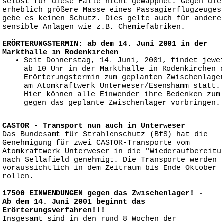
selbst für diese Fälle nicht gewappnet. Gegen die
erheblich größere Masse eines Passagierflugzeuges
gebe es keinen Schutz. Dies gelte auch für andere
sensible Anlagen wie z.B. Chemiefabriken.
ERÖRTERUNGSTERMIN: ab dem 14. Juni 2001 in der
Markthalle in Rodenkirchen
Seit Donnerstag, 14. Juni, 2001, findet jewe
ab 10 Uhr in der Markthalle in Rodenkirchen 
Erörterungstermin zum geplanten Zwischenlage
am Atomkraftwerk Unterweser/Esenshamm statt.
Hier können alle Einwender ihre Bedenken zum
gegen das geplante Zwischenlager vorbringen.
CASTOR - Transport nun auch in Unterweser
Das Bundesamt für Strahlenschutz (BfS) hat die
Genehmigung für zwei CASTOR-Transporte vom
Atomkraftwerk Unterweser in die "Wiederaufbereitu
nach Sellafield genehmigt. Die Transporte werden
voraussichtlich in dem Zeitraum bis Ende Oktober
rollen.
17500 EINWENDUNGEN gegen das Zwischenlager! -
Ab dem 14. Juni 2001 beginnt das
Erörterungsverfahren!!!
Insgesamt sind in den rund 8 Wochen der