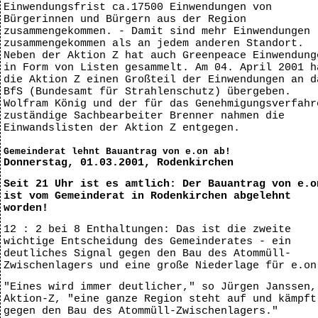
Einwendungsfrist ca.17500 Einwendungen von
Bürgerinnen und Bürgern aus der Region
zusammengekommen. - Damit sind mehr Einwendungen
zusammengekommen als an jedem anderen Standort.
Neben der Aktion Z hat auch Greenpeace Einwendung
in Form von Listen gesammelt. Am 04. April 2001 h
die Aktion Z einen Großteil der Einwendungen an d
BfS (Bundesamt für Strahlenschutz) übergeben.
Wolfram König und der für das Genehmigungsverfahr
zuständige Sachbearbeiter Brenner nahmen die
Einwandslisten der Aktion Z entgegen.
Gemeinderat lehnt Bauantrag von e.on ab!
Donnerstag, 01.03.2001, Rodenkirchen
Seit 21 Uhr ist es amtlich: Der Bauantrag von e.o
ist vom Gemeinderat in Rodenkirchen abgelehnt
worden!
12 : 2 bei 8 Enthaltungen: Das ist die zweite
wichtige Entscheidung des Gemeinderates - ein
deutliches Signal gegen den Bau des Atommüll-
Zwischenlagers und eine große Niederlage für e.on
"Eines wird immer deutlicher," so Jürgen Janssen,
Aktion-Z, "eine ganze Region steht auf und kämpft
gegen den Bau des Atommüll-Zwischenlagers."