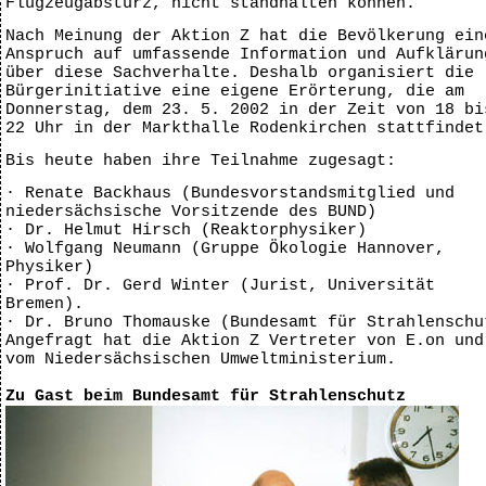
Flugzeugabsturz, nicht standhalten können.“
Nach Meinung der Aktion Z hat die Bevölkerung ein
Anspruch auf umfassende Information und Aufklärun
über diese Sachverhalte. Deshalb organisiert die
Bürgerinitiative eine eigene Erörterung, die am
Donnerstag, dem 23. 5. 2002 in der Zeit von 18 bi
22 Uhr in der Markthalle Rodenkirchen stattfindet
Bis heute haben ihre Teilnahme zugesagt:
· Renate Backhaus (Bundesvorstandsmitglied und
niedersächsische Vorsitzende des BUND)
· Dr. Helmut Hirsch (Reaktorphysiker)
· Wolfgang Neumann (Gruppe Ökologie Hannover,
Physiker)
· Prof. Dr. Gerd Winter (Jurist, Universität
Bremen).
· Dr. Bruno Thomauske (Bundesamt für Strahlenschu
Angefragt hat die Aktion Z Vertreter von E.on und
vom Niedersächsischen Umweltministerium.
Zu Gast beim Bundesamt für Strahlenschutz