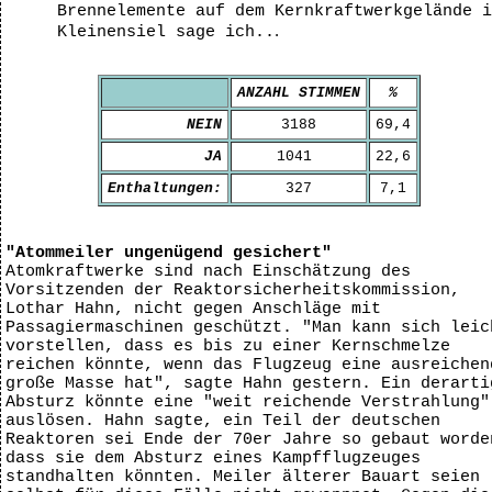
Brennelemente auf dem Kernkraftwerkgelände i
.
Kleinensiel sage ich..
ANZAHL STIMMEN
%
NEIN
3188
69,4
JA
1041
22,6
Enthaltungen:
327
7,1
"Atommeiler ungenügend gesichert"
Atomkraftwerke sind nach Einschätzung des
Vorsitzenden der Reaktorsicherheitskommission,
Lothar Hahn, nicht gegen Anschläge mit
Passagiermaschinen geschützt. "Man kann sich leic
vorstellen, dass es bis zu einer Kernschmelze
reichen könnte, wenn das Flugzeug eine ausreichen
große Masse hat", sagte Hahn gestern. Ein derarti
Absturz könnte eine "weit reichende Verstrahlung"
auslösen. Hahn sagte, ein Teil der deutschen
Reaktoren sei Ende der 70er Jahre so gebaut worde
dass sie dem Absturz eines Kampfflugzeuges
standhalten könnten. Meiler älterer Bauart seien