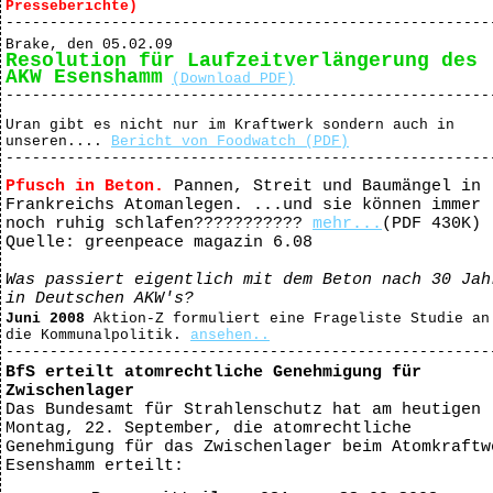
Presseberichte)
-------------------------------------------------------
Brake, den 05.02.09
Resolution für Laufzeitverlängerung des
AKW Esenshamm
(Download PDF)
-------------------------------------------------------
Uran gibt es nicht nur im Kraftwerk sondern auch in
unseren....
Bericht von Foodwatch (PDF)
-------------------------------------------------------
Pfusch in Beton.
Pannen, Streit und Baumängel in
Frankreichs Atomanlegen. ...und sie können immer
noch ruhig schlafen???????????
mehr...
(PDF 430K)
Quelle: greenpeace magazin 6.08
Was passiert eigentlich mit dem Beton nach 30 Jah
in Deutschen AKW's?
Juni 2008
Aktion-Z formuliert eine Frageliste Studie an
die Kommunalpolitik.
ansehen..
-------------------------------------------------------
BfS erteilt atomrechtliche Genehmigung für
Zwischenlager
Das Bundesamt für Strahlenschutz hat am heutigen
Montag, 22. September, die atomrechtliche
Genehmigung für das Zwischenlager beim Atomkraftw
Esenshamm erteilt: