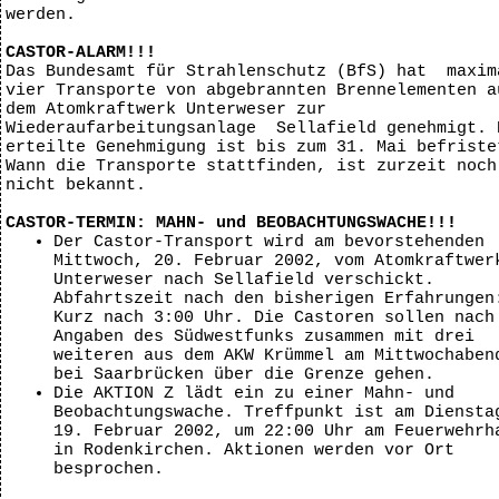
werden.
CASTOR-ALARM!!!
Das Bundesamt für Strahlenschutz (BfS) hat maxim
vier Transporte von abgebrannten Brennelementen a
dem Atomkraftwerk Unterweser zur
Wiederaufarbeitungsanlage Sellafield genehmigt. 
erteilte Genehmigung ist bis zum 31. Mai befriste
Wann die Transporte stattfinden, ist zurzeit noch
nicht bekannt.
CASTOR-TERMIN: MAHN- und BEOBACHTUNGSWACHE!!!
Der Castor-Transport wird am bevorstehenden
Mittwoch, 20. Februar 2002, vom Atomkraftwer
Unterweser nach Sellafield verschickt.
Abfahrtszeit nach den bisherigen Erfahrungen
Kurz nach 3:00 Uhr. Die Castoren sollen nach
Angaben des Südwestfunks zusammen mit drei
weiteren aus dem AKW Krümmel am Mittwochaben
bei Saarbrücken über die Grenze gehen.
Die AKTION Z lädt ein zu einer Mahn- und
Beobachtungswache. Treffpunkt ist am Diensta
19. Februar 2002, um 22:00 Uhr am Feuerwehrh
in Rodenkirchen. Aktionen werden vor Ort
besprochen.