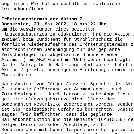
begleiten. Wir hoffen deshalb auf zahlreiche
Teilnehmer/Innen.
Erörterungstermin der Aktion Z
Donnerstag, 23. Mai 2002, 18 bis 22 Uhr
Um die Auswirkungen eines gezielten
Flugzeugabsturzes zu diskutieren, hat die Aktion
zweimal beim Bundesamt für Strahlenschutz die
förmliche Wiederaufnahme des Erörterungstermins z
atomrechtlichen Genehmigung für das geplante
Zwischenlager für abgebrannte Brennelemente (=
Atommüll) am AKW Esenshamm/Unterweser beantragt,
Da der Antrag beide Male abgelehnt wurde, führt d
Aktion Z jetzt einen eigenen Erörterungstermin zu
Thema durch.
Nach Ansicht von Jürgen Janssen, Sprecher der Akt
Z, kann die Gefährdung von Atomanlagen – auch
Zwischenlager - durch terroristische Angriffe u.
gezielte Flugzeugabstürze nicht länger dem
sogenannten Restrisiko zugerechnet werden, sonder
ist als realistische Gefahr zu betrachten. Jansse
sagte: “Wir befürchten, dass die geplante
Hallenkonstruktion und die Behälter (CASTOREN) de
Folgen terroristischer Anschläge, z. B.
Kerosinbrände mit hohen Temperaturen bei gezielte