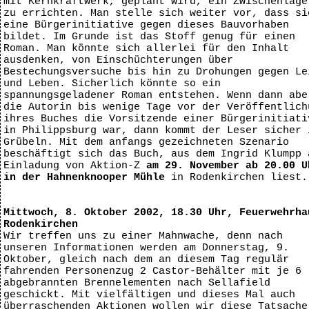
mit Kernkraftwerk, geplant wird, ein Zwischenlage
zu errichten. Man stelle sich weiter vor, dass si
eine Bürgerinitiative gegen dieses Bauvorhaben
bildet. Im Grunde ist das Stoff genug für einen
Roman. Man könnte sich allerlei für den Inhalt
ausdenken, von Einschüchterungen über
Bestechungsversuche bis hin zu Drohungen gegen Le
und Leben. Sicherlich könnte so ein
spannungsgeladener Roman entstehen. Wenn dann abe
die Autorin bis wenige Tage vor der Veröffentlich
ihres Buches die Vorsitzende einer Bürgerinitiati
in Philippsburg war, dann kommt der Leser sicher 
Grübeln. Mit dem anfangs gezeichneten Szenario
beschäftigt sich das Buch, aus dem Ingrid Klumpp 
Einladung von Aktion-Z
am 29. November ab 20.00 U
in der Hahnenknooper Mühle
in Rodenkirchen liest.
Mittwoch, 8. Oktober 2002, 18.30 Uhr, Feuerwehrha
Rodenkirchen
Wir treffen uns zu einer Mahnwache, denn nach
unseren Informationen werden am Donnerstag, 9.
Oktober, gleich nach dem an diesem Tag regulär
fahrenden Personenzug 2 Castor-Behälter mit je 6
abgebrannten Brennelementen nach Sellafield
geschickt. Mit vielfältigen und dieses Mal auch
überraschenden Aktionen wollen wir diese Tatsache