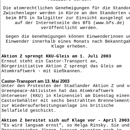
Die atomrechtlichen Genehmigungen für die Stando
Zwischenlager werden in Kürze an den Standorten 
beim BfS in Salzgitter zur Einsicht ausgelegt u
auf der Internetseite des BfS (www.bfs.de)
veröffentlicht werden.
Gegen die Genehmigungen können Einwenderinnen u
Einwender innerhalb eines Monats nach Bekanntga
Klage erheben.
Aktion Z sprengt KKU-Gleis am 1. Juli 2003
Erneut steht ein Castor-Transport an,
Bürgerinitiative Aktion Z sprengt das Gleis am
Atomkraftwerk - mit Gießkannen.
Castor-Transport am 13. Mai 2003
Unter den Protesten der Stadlander Aktion Z und v
Greenpeace-Aktivisten hat das Atomkraftwerk
Unterweser (KKU) in Kleinensiel am Dienstag einen
Castorbehälter mit sechs bestrahlten Brennelement
zur Wiederaufarbeitungsanlage ins britische
Sellafield geschickt.
Aktion Z bereitet sich auf Klage vor - April 2003
"Es wird langsam ernst", so Helga Rinsky. Sie und