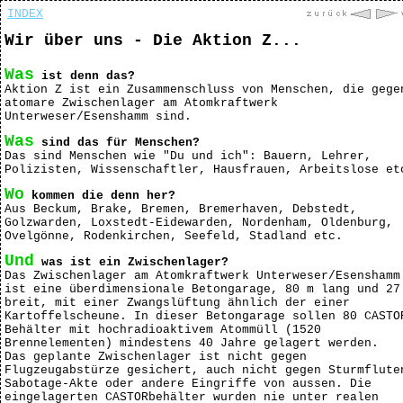
INDEX
Wir über uns - Die Aktion Z...
Was
ist denn das?
Aktion Z ist ein Zusammenschluss von Menschen, die gege
atomare Zwischenlager am Atomkraftwerk
Unterweser/Esenshamm sind.
Was
sind das für Menschen?
Das sind Menschen wie "Du und ich": Bauern, Lehrer,
Polizisten, Wissenschaftler, Hausfrauen, Arbeitslose et
Wo
kommen die denn her?
Aus Beckum, Brake, Bremen, Bremerhaven, Debstedt,
Golzwarden, Loxstedt-Eidewarden, Nordenham, Oldenburg,
Ovelgönne, Rodenkirchen, Seefeld, Stadland etc.
Und
was ist ein Zwischenlager?
Das Zwischenlager am Atomkraftwerk Unterweser/Esenshamm
ist eine überdimensionale Betongarage, 80 m lang und 27
breit, mit einer Zwangslüftung ähnlich der einer
Kartoffelscheune. In dieser Betongarage sollen 80 CASTO
Behälter mit hochradioaktivem Atommüll (1520
Brennelementen) mindestens 40 Jahre gelagert werden.
Das geplante Zwischenlager ist nicht gegen
Flugzeugabstürze gesichert, auch nicht gegen Sturmflute
Sabotage-Akte oder andere Eingriffe von aussen. Die
eingelagerten CASTORbehälter wurden nie unter realen