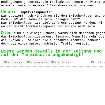
Bedingungen getestet. Die radioaktive Gesamtaktivität a
Atomkraftwerk Unterweser/ Esenshamm wird zunehmen.
Unsere
Hauptkritikpunkte:
Was passiert nach 40 Jahren mit dem Zwischenlager und d
CASTOREN? Was, wenn es kein Endlager gibt?
Das Zwischenlager ist viel zu gross geplant worden, wir
wollen nicht Atommüll-Deponie für andere AKWs sein.
Dies
sind nur einige Gründe, warum sich Menschen gege
das Zwischenlager zusammenschliessen. Wenn Sie mehr übe
die Aktion Z und ihre Ziele erfahren möchten, schauen S
doch bei einem unserer nächsten Treffen vorbei.
Diese werden jeweils in der Zeitung und
auf der Terminseite angekündigt!